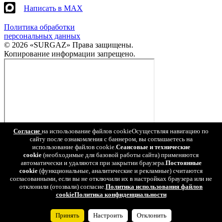
Написать в MAX
Политика обработки
персональных данных
© 2026 «SURGAZ» Права защищены.
Копирование информации запрещено.
Согласие
на использование файлов cookie
Осуществляя навигацию по
сайту после ознакомления с баннером, вы соглашаетесь на
использование файлов cookie.
Сеансовые и технические
cookie
(необходимые для базовой работы сайта) применяются
автоматически и удаляются при закрытии браузера.
Постоянные
cookie
(функциональные, аналитические и рекламные) считаются
согласованными, если вы не отключили их в настройках браузера или не
отклонили (отозвали) согласие.
Политика использования файлов
cookie
Политика конфиденциальности
Принять
Настроить
Отклонить