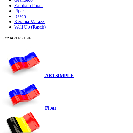
Grandeco
Zambaiti Parati
Fipar
Rasch
Kerama Marazzi
Wall Up (Rasch)
все коллекции
ARTSIMPLE
Fipar