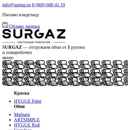
info@surgaz.ru
8 (800) 600 41 19
Письмо владельцу
Облако данных
SURGAZ
— отгружаем обои от
1
рулона
и покоробочно
меню
наши поставщики
в данном разделе вы можете ознакомиться со всеми
коллекциями представлеными у нас в ассортименте от
ведущих европейских и российских фабрик и брендов
Краска
HYGGE Paint
Обои
Marburg
ARTSIMPLE
HYGGE Roll