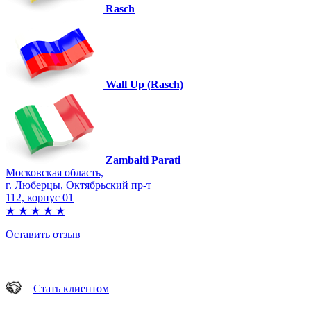
Rasch
Wall Up (Rasch)
Zambaiti Parati
Московская область,
г. Люберцы, Октябрьский пр-т
112, корпус 01
★
★
★
★
★
Оставить отзыв
Стать клиентом