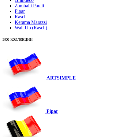
Grandeco
Zambaiti Parati
Fipar
Rasch
Kerama Marazzi
Wall Up (Rasch)
все коллекции
ARTSIMPLE
Fipar