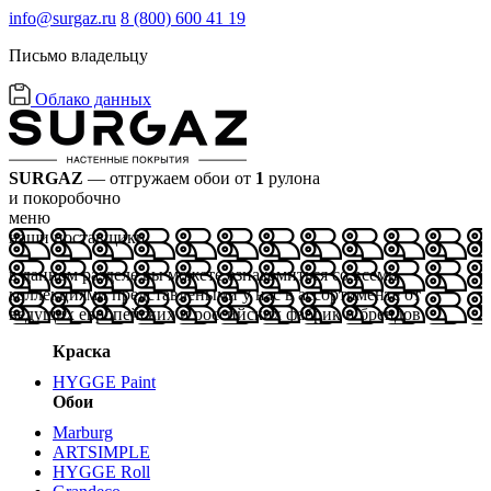
info@surgaz.ru
8 (800) 600 41 19
Письмо владельцу
Облако данных
SURGAZ
— отгружаем обои от
1
рулона
и покоробочно
меню
наши поставщики
в данном разделе вы можете ознакомиться со всеми
коллекциями представлеными у нас в ассортименте от
ведущих европейских и российских фабрик и брендов
Краска
HYGGE Paint
Обои
Marburg
ARTSIMPLE
HYGGE Roll