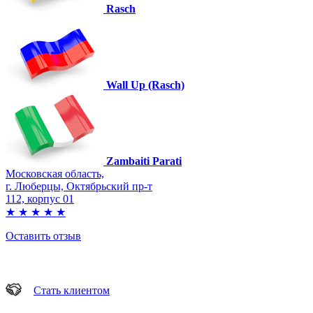
Rasch
Wall Up (Rasch)
Zambaiti Parati
Московская область,
г. Люберцы, Октябрьский пр-т
112, корпус 01
★
★
★
★
★
Оставить отзыв
Стать клиентом