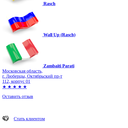
Rasch
Wall Up (Rasch)
Zambaiti Parati
Московская область,
г. Люберцы, Октябрьский пр-т
112, корпус 01
★
★
★
★
★
Оставить отзыв
Стать клиентом