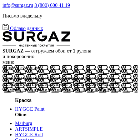
info@surgaz.ru
8 (800) 600 41 19
Письмо владельцу
Облако данных
SURGAZ
— отгружаем обои от
1
рулона
и покоробочно
меню
наши поставщики
в данном разделе вы можете ознакомиться со всеми
коллекциями представлеными у нас в ассортименте от
ведущих европейских и российских фабрик и брендов
Краска
HYGGE Paint
Обои
Marburg
ARTSIMPLE
HYGGE Roll