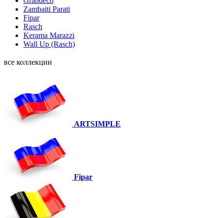
Grandeco
Zambaiti Parati
Fipar
Rasch
Kerama Marazzi
Wall Up (Rasch)
все коллекции
ARTSIMPLE
Fipar