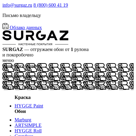
info@surgaz.ru
8 (800) 600 41 19
Письмо владельцу
Облако данных
SURGAZ
— отгружаем обои от
1
рулона
и покоробочно
меню
наши поставщики
в данном разделе вы можете ознакомиться со всеми
коллекциями представлеными у нас в ассортименте от
ведущих европейских и российских фабрик и брендов
Краска
HYGGE Paint
Обои
Marburg
ARTSIMPLE
HYGGE Roll