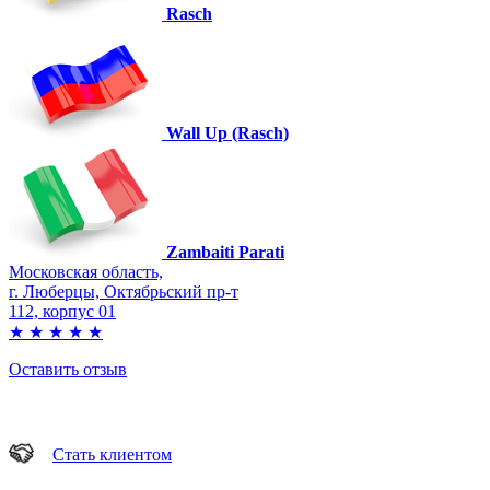
Rasch
Wall Up (Rasch)
Zambaiti Parati
Московская область,
г. Люберцы, Октябрьский пр-т
112, корпус 01
★
★
★
★
★
Оставить отзыв
Стать клиентом