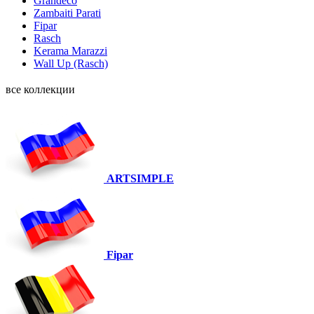
Grandeco
Zambaiti Parati
Fipar
Rasch
Kerama Marazzi
Wall Up (Rasch)
все коллекции
ARTSIMPLE
Fipar