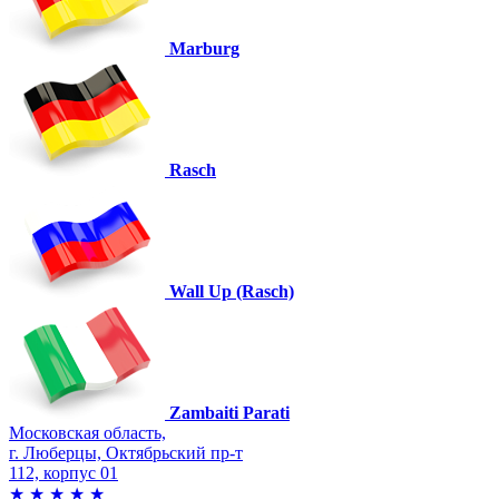
Marburg
Rasch
Wall Up (Rasch)
Zambaiti Parati
Московская область,
г. Люберцы, Октябрьский пр-т
112, корпус 01
★
★
★
★
★