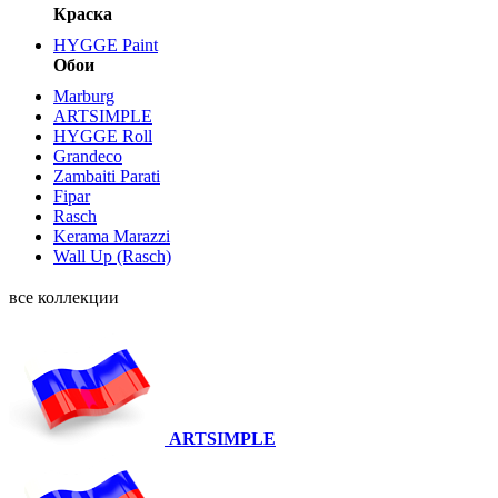
Краска
HYGGE Paint
Обои
Marburg
ARTSIMPLE
HYGGE Roll
Grandeco
Zambaiti Parati
Fipar
Rasch
Kerama Marazzi
Wall Up (Rasch)
все коллекции
ARTSIMPLE