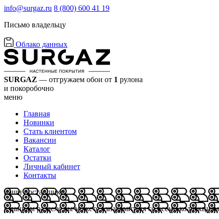
info@surgaz.ru
8 (800) 600 41 19
Письмо владельцу
Облако данных
SURGAZ
— отгружаем обои от
1
рулона
и покоробочно
меню
Главная
Новинки
Стать клиентом
Вакансии
Каталог
Остатки
Личный кабинет
Контакты
наши поставщики
в данном разделе вы можете ознакомиться со всеми коллекция