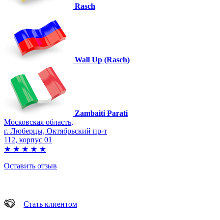
Rasch
Wall Up (Rasch)
Zambaiti Parati
Московская область,
г. Люберцы, Октябрьский пр-т
112, корпус 01
★
★
★
★
★
Оставить отзыв
Стать клиентом