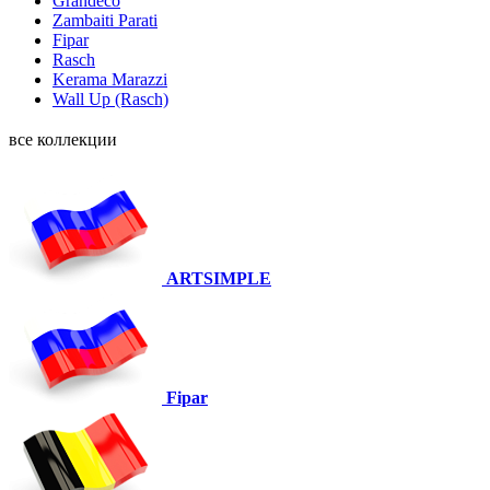
Grandeco
Zambaiti Parati
Fipar
Rasch
Kerama Marazzi
Wall Up (Rasch)
все коллекции
ARTSIMPLE
Fipar