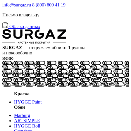
info@surgaz.ru
8 (800) 600 41 19
Письмо владельцу
Облако данных
SURGAZ
— отгружаем обои от
1
рулона
и покоробочно
меню
наши поставщики
в данном разделе вы можете ознакомиться со всеми
коллекциями представлеными у нас в ассортименте от
ведущих европейских и российских фабрик и брендов
Краска
HYGGE Paint
Обои
Marburg
ARTSIMPLE
HYGGE Roll