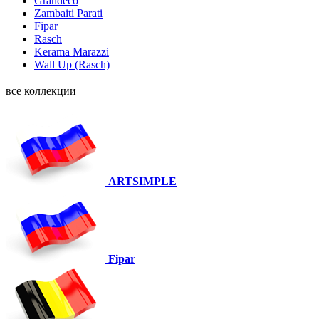
Grandeco
Zambaiti Parati
Fipar
Rasch
Kerama Marazzi
Wall Up (Rasch)
все коллекции
ARTSIMPLE
Fipar