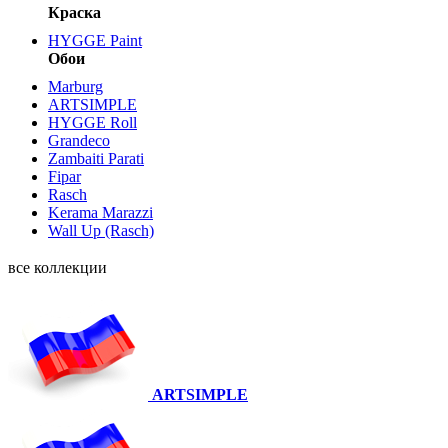
Краска
HYGGE Paint
Обои
Marburg
ARTSIMPLE
HYGGE Roll
Grandeco
Zambaiti Parati
Fipar
Rasch
Kerama Marazzi
Wall Up (Rasch)
все коллекции
ARTSIMPLE