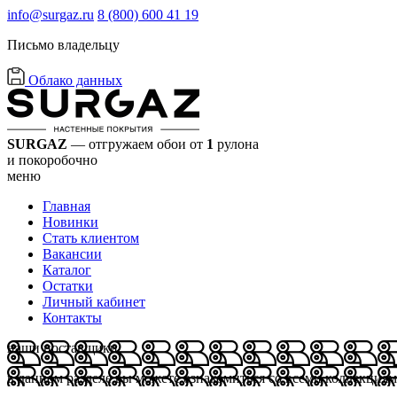
info@surgaz.ru
8 (800) 600 41 19
Письмо владельцу
Облако данных
SURGAZ
— отгружаем обои от
1
рулона
и покоробочно
меню
Главная
Новинки
Стать клиентом
Вакансии
Каталог
Остатки
Личный кабинет
Контакты
наши поставщики
в данном разделе вы можете ознакомиться со всеми коллекция