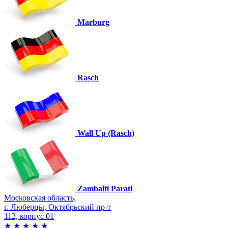
Marburg
Rasch
Wall Up (Rasch)
Zambaiti Parati
Московская область,
г. Люберцы, Октябрьский пр-т
112, корпус 01
★
★
★
★
★