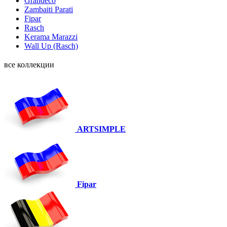
Grandeco
Zambaiti Parati
Fipar
Rasch
Kerama Marazzi
Wall Up (Rasch)
все коллекции
ARTSIMPLE
Fipar