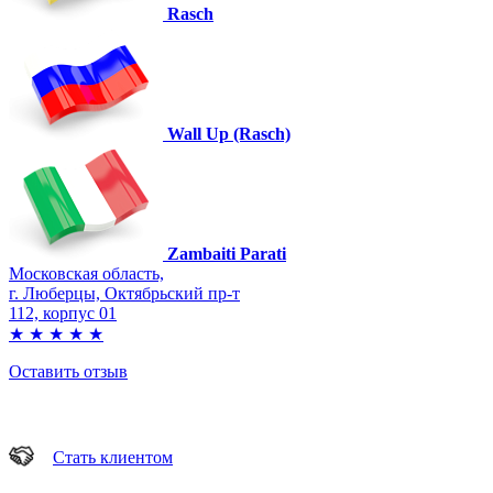
Rasch
Wall Up (Rasch)
Zambaiti Parati
Московская область,
г. Люберцы, Октябрьский пр-т
112, корпус 01
★
★
★
★
★
Оставить отзыв
Стать клиентом