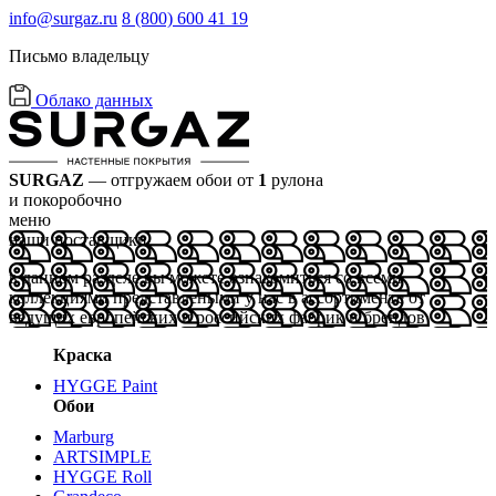
info@surgaz.ru
8 (800) 600 41 19
Письмо владельцу
Облако данных
SURGAZ
— отгружаем обои от
1
рулона
и покоробочно
меню
наши поставщики
в данном разделе вы можете ознакомиться со всеми
коллекциями представлеными у нас в ассортименте от
ведущих европейских и российских фабрик и брендов
Краска
HYGGE Paint
Обои
Marburg
ARTSIMPLE
HYGGE Roll