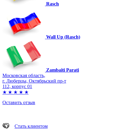
Rasch
Wall Up (Rasch)
Zambaiti Parati
Московская область,
г. Люберцы, Октябрьский пр-т
112, корпус 01
★
★
★
★
★
Оставить отзыв
Стать клиентом