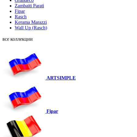
Grandeco
Zambaiti Parati
Fipar
Rasch
Kerama Marazzi
Wall Up (Rasch)
все коллекции
ARTSIMPLE
Fipar