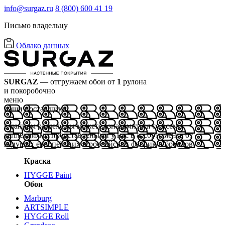
info@surgaz.ru
8 (800) 600 41 19
Письмо владельцу
Облако данных
SURGAZ
— отгружаем обои от
1
рулона
и покоробочно
меню
наши поставщики
в данном разделе вы можете ознакомиться со всеми
коллекциями представлеными у нас в ассортименте от
ведущих европейских и российских фабрик и брендов
Краска
HYGGE Paint
Обои
Marburg
ARTSIMPLE
HYGGE Roll