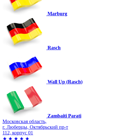
Marburg
Rasch
Wall Up (Rasch)
Zambaiti Parati
Московская область,
г. Люберцы, Октябрьский пр-т
112, корпус 01
★
★
★
★
★