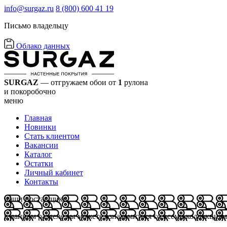
info@surgaz.ru
8 (800) 600 41 19
Письмо владельцу
Облако данных
SURGAZ
— отгружаем обои от
1
рулона
и покоробочно
меню
Главная
Новинки
Стать клиентом
Вакансии
Каталог
Остатки
Личный кабинет
Контакты
наши поставщики
в данном разделе вы можете ознакомиться со всеми коллекция