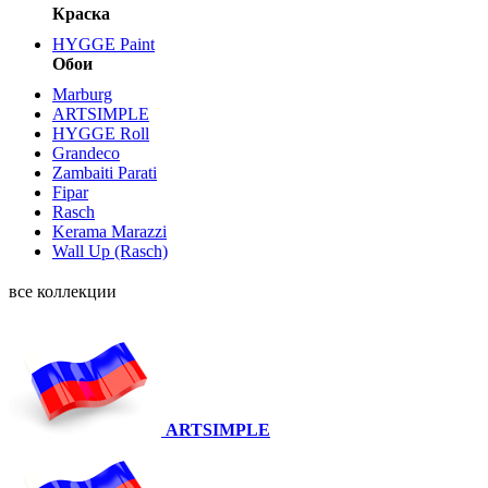
Краска
HYGGE Paint
Обои
Marburg
ARTSIMPLE
HYGGE Roll
Grandeco
Zambaiti Parati
Fipar
Rasch
Kerama Marazzi
Wall Up (Rasch)
все коллекции
ARTSIMPLE