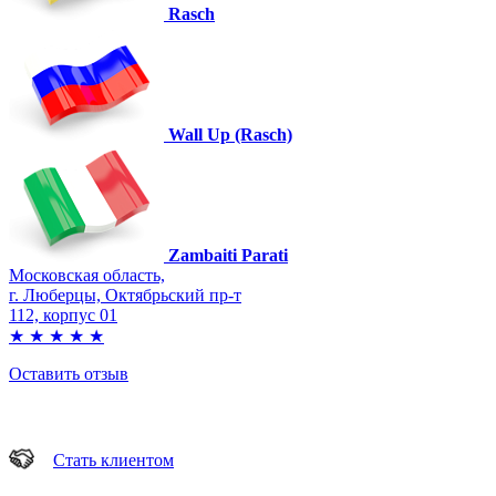
Rasch
Wall Up (Rasch)
Zambaiti Parati
Московская область,
г. Люберцы, Октябрьский пр-т
112, корпус 01
★
★
★
★
★
Оставить отзыв
Стать клиентом