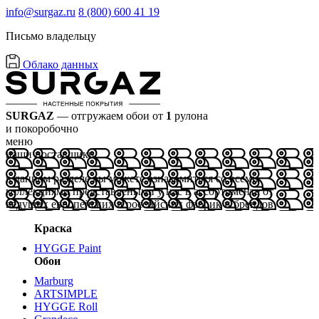
info@surgaz.ru
8 (800) 600 41 19
Письмо владельцу
Облако данных
SURGAZ
— отгружаем обои от
1
рулона
и покоробочно
меню
наши поставщики
в данном разделе вы можете ознакомиться со всеми
коллекциями представлеными у нас в ассортименте от
ведущих европейских и российских фабрик и брендов
Краска
HYGGE Paint
Обои
Marburg
ARTSIMPLE
HYGGE Roll