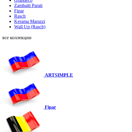
Grandeco
Zambaiti Parati
Fipar
Rasch
Kerama Marazzi
Wall Up (Rasch)
все коллекции
ARTSIMPLE
Fipar